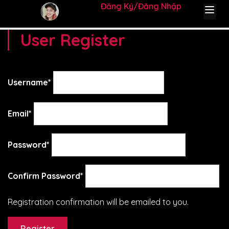
Đăng Ký
Đăng Nhập
Trang chủ
User Register
User Register
Username
*
Email
*
Password
*
Confirm Password
*
Registration confirmation will be emailed to you.