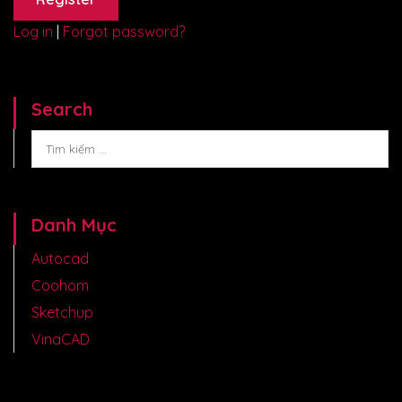
Log in
|
Forgot password?
Search
Danh Mục
Autocad
Coohom
Sketchup
VinaCAD