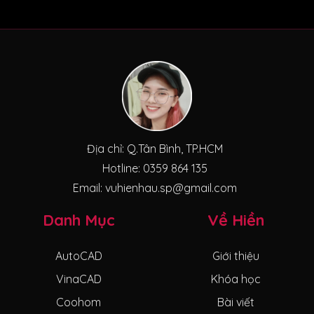
Địa chỉ: Q.Tân Bình, TP.HCM
Hotline: 0359 864 135
Email: vuhienhau.sp@gmail.com
Danh Mục
Về Hiền
AutoCAD
Giới thiệu
VinaCAD
Khóa học
Coohom
Bài viết