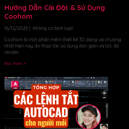
Hướng Dẫn Cài Đặt & Sử Dụng
Coohom
16/12/2025
Không có bình luận
Coohom là một phần mềm thiết kế 3D đang ưa chuộng
nhất hiện nay do thao tác sử dụng đơn giản và tốc độ
render...
Đọc thêm »