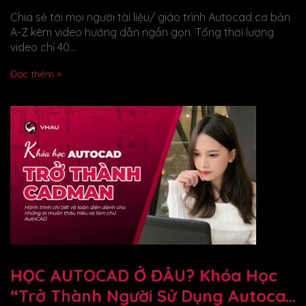
Chia sẻ tới mọi người tài liệu/ giáo trình Autocad cơ bản
A-Z kèm video hướng dẫn ngắn gọn. Tổng thời lượng
video chỉ 40...
Đọc thêm »
HỌC AUTOCAD Ở ĐÂU? Khóa Học
“Trở Thành Người Sử Dụng Autocad