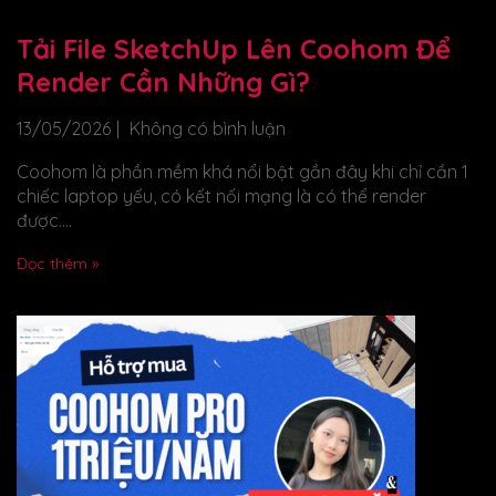
Tải File SketchUp Lên Coohom Để
Render Cần Những Gì?
13/05/2026
Không có bình luận
Coohom là phần mềm khá nổi bật gần đây khi chỉ cần 1
chiếc laptop yếu, có kết nối mạng là có thể render
được....
Đọc thêm »