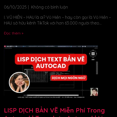
Chuyên Nghiệp” Của Vũ Hiền – HAU
06/10/2025
Không có bình luận
I. VŨ HIỀN – HAU là ai? Vũ Hiền – hay còn gọi là Vũ Hiền –
HAU sở hữu kênh TikTok với hơn 63.000 người theo...
Đọc thêm »
LISP DỊCH BẢN VẼ Miễn Phí Trong