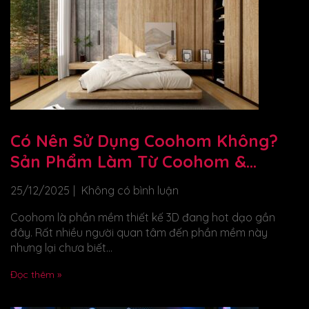
Có Nên Sử Dụng Coohom Không?
Sản Phẩm Làm Từ Coohom &
Feedback
25/12/2025
Không có bình luận
Coohom là phần mềm thiết kế 3D đang hot dạo gần
đây. Rất nhiều người quan tâm đến phần mềm này
nhưng lại chưa biết...
Đọc thêm »