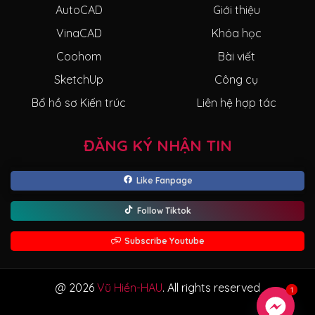
AutoCAD
Giới thiệu
VinaCAD
Khóa học
Coohom
Bài viết
SketchUp
Công cụ
Bổ hồ sơ Kiến trúc
Liên hệ hợp tác
ĐĂNG KÝ NHẬN TIN
Like Fanpage
Follow Tiktok
Subscribe Youtube
@ 2026
Vũ Hiền-HAU
. All rights reserved
1
1