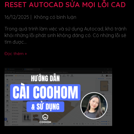
RESET AUTOCAD SỬA MỌI LỖI CAD
16/12/2025
Không có bình luận
Trong quá trình làm việc và sử dụng Autocad, khó tránh
khỏi những lỗi phát sinh không đáng có. Có những lỗi sẽ
tìm được...
Đọc thêm »