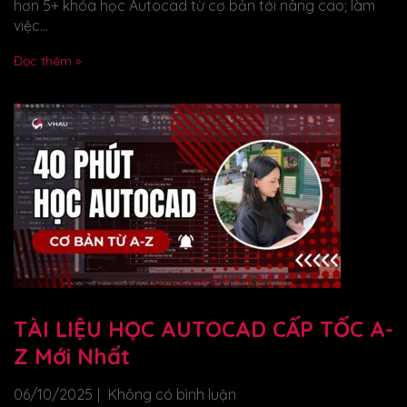
hơn 5+ khóa học Autocad từ cơ bản tới nâng cao; làm
việc...
Đọc thêm »
TÀI LIỆU HỌC AUTOCAD CẤP TỐC A-
Z Mới Nhất
06/10/2025
Không có bình luận