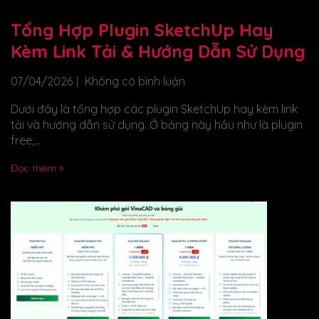
Tổng Hợp Plugin SketchUp Hay
Kèm Link Tải & Hướng Dẫn Sử Dụng
07/04/2026
Không có bình luận
Dưới đây là tổng hợp các plugin SketchUp hay kèm link
tải và hướng dẫn sử dụng. Ở bảng này hầu như là plugin
free,...
Đọc thêm »