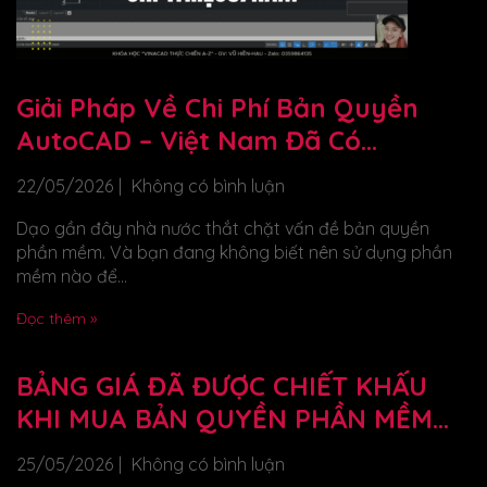
Giải Pháp Về Chi Phí Bản Quyền
AutoCAD – Việt Nam Đã Có
VinaCAD Chỉ 1triệu5/năm
22/05/2026
Không có bình luận
Dạo gần đây nhà nước thắt chặt vấn đề bản quyền
phần mềm. Và bạn đang không biết nên sử dụng phần
mềm nào để...
Đọc thêm »
BẢNG GIÁ ĐÃ ĐƯỢC CHIẾT KHẤU
KHI MUA BẢN QUYỀN PHẦN MỀM
VINACAD
25/05/2026
Không có bình luận