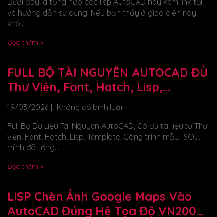
Dưới đây là tổng hợp các lisp AutoCAD hay kèm link tải
và hướng dẫn sử dụng. Nếu bạn thấy ở giao diện này
khó...
Đọc thêm »
FULL BỘ TÀI NGUYÊN AUTOCAD ĐỦ
Thư Viện, Font, Hatch, Lisp,
Template, Công Trình Mẫu, ISO,…
19/03/2026
Không có bình luận
Full Bộ Dữ Liệu Tài Nguyên AutoCAD, Có đủ tài liệu từ Thư
viện, Font, Hatch, Lisp, Template, Công trình mẫu, ISO,…
mình đã tổng...
Đọc thêm »
LISP Chèn Ảnh Google Maps Vào
AutoCAD Đúng Hệ Tọa Độ VN2000