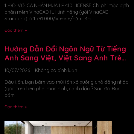
1. ĐỐI VỚI CÁ NHÂN MUA LẺ <10 LICENSE Chi phí mặc định
phần mềm VinaCAD full tính năng (gói VinaCAD
Standard) là 1.791.000/license/năm. Khi...
Đọc thêm »
Hướng Dẫn Đổi Ngôn Ngữ Từ Tiếng
Anh Sang Việt, Việt Sang Anh Trên
Phần Mềm VinaCAD
10/07/2026
Không có bình luận
Đầu tiên, bạn bấm vào mũi tên xổ xuống chỗ đăng nhập
(góc trên bên phải màn hình, cạnh dấu ? Sau đó. Bạn
bấm...
Đọc thêm »