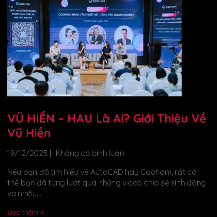
VŨ HIỀN – HAU Là Ai? Giới Thiệu Về
Vũ Hiền
19/12/2025
Không có bình luận
Nếu bạn đã tìm hiểu về AutoCAD hay Coohom, rất có
thể bạn đã từng lướt qua những video chia sẻ sinh động
và nhiều...
Đọc thêm »